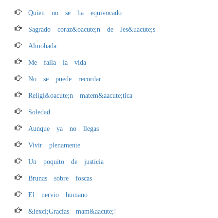
Quien no se ha equivocado
Sagrado coraz&oacute;n de Jes&uacute;s
Almohada
Me falla la vida
No se puede recordar
Religi&oacute;n matem&aacute;tica
Soledad
Aunque ya no llegas
Vivir plenamente
Un poquito de justicia
Brunas sobre foscas
El nervio humano
&iexcl;Gracias mam&aacute;!