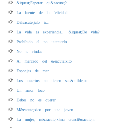
&iquest;Esperar qu&eacute;?
La fuente de la felicidad
D&eacute;jalo ir...
La vida es experiencia... &iquest;De vida?
Prohibido el no intentarlo
No te rindas
Al mercado del &eacute;xito
Esponjas de mar
Los muertos no tienen sue&ntilde;os
Un amor loco
Deber no es querer
M&eacute;xico por una joven
La mujer, m&aacute;xima creaci&oacute;n