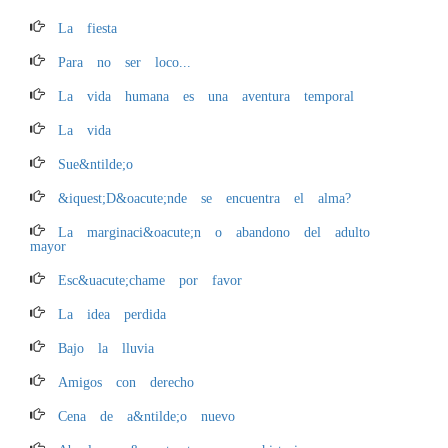
La fiesta
Para no ser loco...
La vida humana es una aventura temporal
La vida
Sue&ntilde;o
&iquest;D&oacute;nde se encuentra el alma?
La marginaci&oacute;n o abandono del adulto
mayor
Esc&uacute;chame por favor
La idea perdida
Bajo la lluvia
Amigos con derecho
Cena de a&ntilde;o nuevo