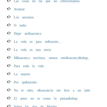
Las cosas en las que no reflexionamos
Avanzar
Los ancianos
O tedio
Dejar atr&aacute;s
La vida es para m&iacute;...
La vida es una noria
M&aacute;s escritura, menos estr&eacute;s&nbsp;
Para toda la vida
La muerte
Por qu&eacute;
No te odio, s&oacute;lo me hice a un lado
El amor no es como lo pintan&nbsp;
Sobre las alas de Morfeo