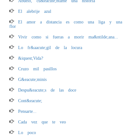
Abuelo, cu&eacute;ntame una historia
El alebrije azul
El amor a distancia es como una liga y una
flor
Vivir como si fueras a morir ma&ntilde;ana...
Lo fr&aacute;gil de la locura
&iquest;Vida?
Cruzo mil pasillos
G&eacute;minis
Despu&eacute;s de las doce
Cont&eacute;
Pensarte...
Cada vez que te veo
Lo poco