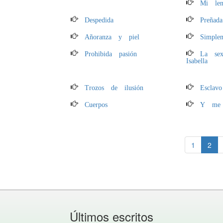
Mi len
Despedida
Preñada.
Añoranza y piel
Simple
Prohibida pasión
La se
Isabella
Trozos de ilusión
Esclav
Cuerpos
Y me t
1
2
Últimos escritos