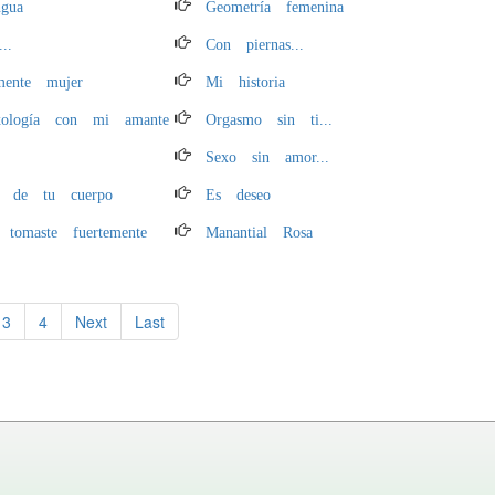
gua
Geometría femenina
..
Con piernas...
mente mujer
Mi historia
xología con mi amante
Orgasmo sin ti...
Sexo sin amor...
o de tu cuerpo
Es deseo
omaste fuertemente
Manantial Rosa
3
4
Next
Last