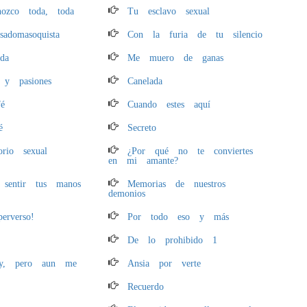
ozco toda, toda
Tu esclavo sexual
sadomasoquista
Con la furia de tu silencio
ida
Me muero de ganas
 y pasiones
Canelada
é
Cuando estes aquí
é
Secreto
orio sexual
¿Por qué no te conviertes
en mi amante?
 sentir tus manos
Memorias de nuestros
demonios
erverso!
Por todo eso y más
De lo prohibido 1
y, pero aun me
Ansia por verte
Recuerdo