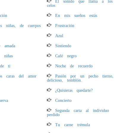
a
El sonido que llama a los
celos
pción
En mis sueños estás
sas niñas, de cuerpos
Frustración
Azul
e amada
Sintiendo
 niñas
Café negro
de ti
Noche de recuerdo
os caras del amor
Pasión por un pecho tierno,
delicioso, temblón.
¿Quisieras quedarte?
serva
Concierto
Segunda carta al individuo
perdido
Tu carne trémula