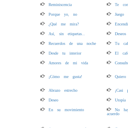
Reminiscencia
Te con
Porque yo, no
Juego 
¿Qué me mira?
Encend
Así, sin etiquetas...
Deseos
Recuerdos de una noche
Tu caf
Desde tu interior
El caf
Amores de mi vida
Consult
¡Cómo me gusta!
Quiero
Abrazo estrecho
¡Casi p
Deseo
Utopía
En su movimiento
No ha
acuerdo