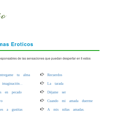
mas Eroticos
 responsables de las sensaciones que puedan despertar en ti estos
ntregame tu alma
Recuerdos
imaginación...
La tarada
os en pecado
Déjame ser
ro
Cuando mi amada duerme
des a gustitas
A mis niñas amadas.