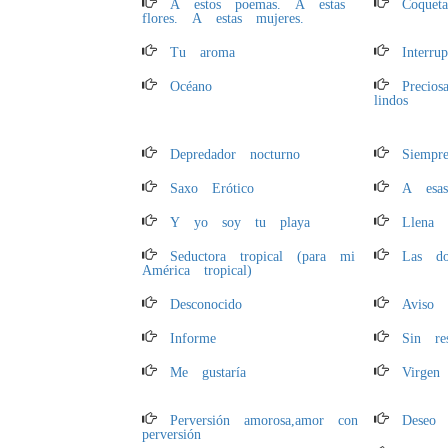
A estos poemas. A estas
Coquet
flores. A estas mujeres.
Tu aroma
Interru
Océano
Precio
lindos
Depredador nocturno
Siempr
Saxo Erótico
A esas
Y yo soy tu playa
Llena 
Seductora tropical (para mi
Las d
América tropical)
Desconocido
Aviso
Informe
Sin re
Me gustaría
Virgen
Perversión amorosa,amor con
Deseo
perversión