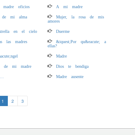
 madre oficios
A mi madre
a de mi alma
Mujer, la rosa de mis
amores
trella en el cielo
Duerme
s las madres
&iquest;Por qu&eacute; a
ellas?
cute;ngel
Madre
ra de mi madre
Dios te bendiga
...
Madre ausente
1
2
3