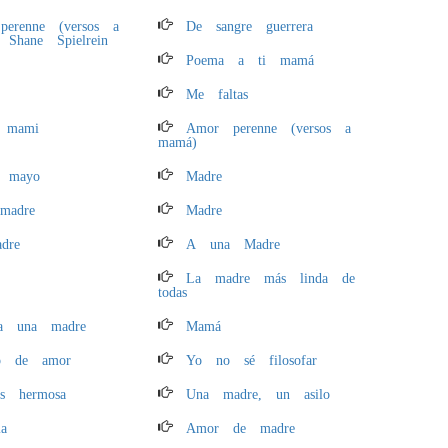
erenne (versos a
De sangre guerrera
Shane Spielrein
Poema a ti mamá
Me faltas
 mami
Amor perenne (versos a
mamá)
 mayo
Madre
madre
Madre
dre
A una Madre
La madre más linda de
todas
a una madre
Mamá
to de amor
Yo no sé filosofar
s hermosa
Una madre, un asilo
ia
Amor de madre