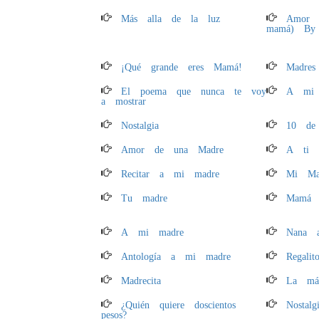
Más alla de la luz
Amor p
mamá) By 
¡Qué grande eres Mamá!
Madres
El poema que nunca te voy
A mi
a mostrar
Nostalgia
10 de
Amor de una Madre
A ti 
Recitar a mi madre
Mi Ma
Tu madre
Mamá
A mi madre
Nana 
Antología a mi madre
Regali
Madrecita
La má
¿Quién quiere doscientos
Nostalg
pesos?