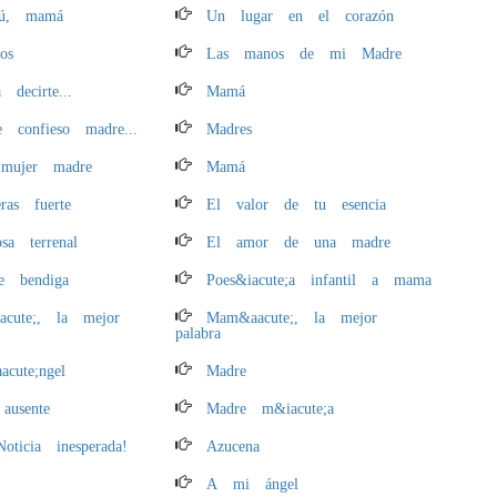
tú, mamá
Un lugar en el corazón
os
Las manos de mi Madre
a decirte...
Mamá
 confieso madre...
Madres
mujer madre
Mamá
ras fuerte
El valor de tu esencia
sa terrenal
El amor de una madre
e bendiga
Poes&iacute;a infantil a mama
cute;, la mejor
Mam&aacute;, la mejor
palabra
cute;ngel
Madre
ausente
Madre m&iacute;a
Noticia inesperada!
Azucena
A mi ángel