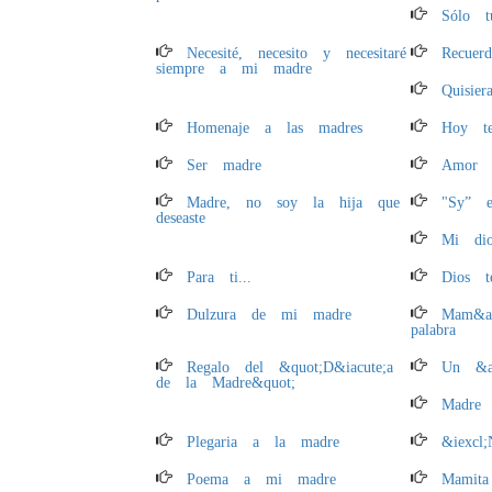
Sólo 
Necesité, necesito y necesitaré
Recuerd
siempre a mi madre
Quisier
Homenaje a las madres
Hoy te
Ser madre
Amor 
Madre, no soy la hija que
"Sy” e
deseaste
Mi dio
Para ti...
Dios t
Dulzura de mi madre
Mam&aa
palabra
Regalo del &quot;D&iacute;a
Un &aa
de la Madre&quot;
Madre 
Plegaria a la madre
&iexcl;
Poema a mi madre
Mamita