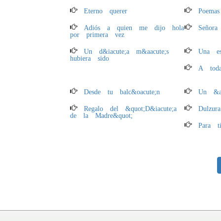
Eterno querer
Poemas
Adiós a quien me dijo hola
Señor
por primera vez
Un d&iacute;a m&aacute;s
Una es
hubiera sido
A toda
Desde tu balc&oacute;n
Un &aa
Regalo del &quot;D&iacute;a
Dulzu
de la Madre&quot;
Para ti